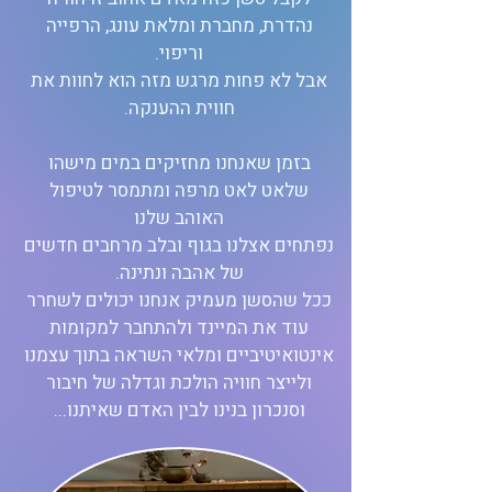
נהדרת, מחברת ומלאת עונג, הרפייה
וריפוי.
אבל לא פחות מרגש מזה הוא לחוות את
חווית ההענקה.
בזמן שאנחנו מחזיקים במים מישהו
שלאט לאט מרפה ומתמסר לטיפול
האוהב שלנו
נפתחים אצלנו בגוף ובלב מרחבים חדשים
של אהבה ונתינה.
ככל שהסשן מעמיק אנחנו יכולים לשחרר
עוד את המיינד ולהתחבר למקומות
אינטואיטיביים ומלאי השראה בתוך עצמנו
ולייצר חוויה הולכת וגדלה של חיבור
וסנכרון בנינו לבין האדם שאיתנו...