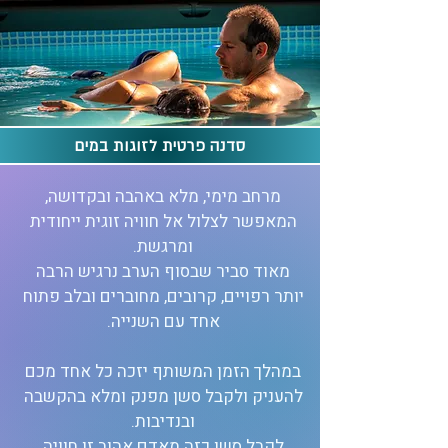
סדנה פרטית לזוגות במים
מרחב מימי, מלא באהבה ובקדושה,
המאפשר לצלול אל חוויה זוגית ייחודית
ומרגשת.
מאוד סביר שבסוף הערב נרגיש הרבה
יותר רפויים, קרובים, מחוברים ובלב פתוח
אחד עם השנייה.
במהלך הזמן המשותף יזכה כל אחד מכם
להעניק ולקבל סשן מפנק ומלא בהקשבה
ובנדיבות.
לקבל סשן כזה מאדם אהוב זו חוויה