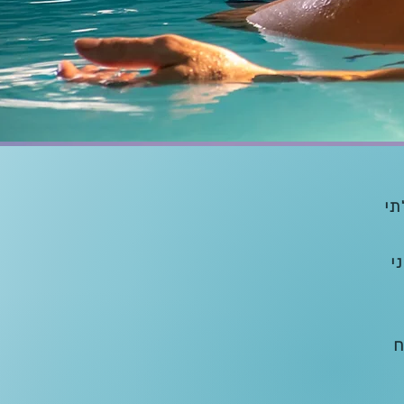
תי
י
ח