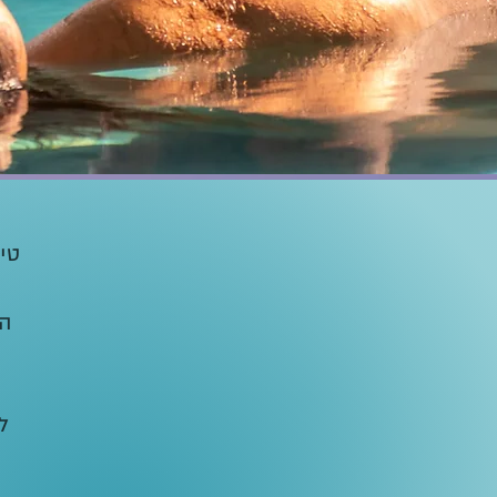
טי
הט
ל